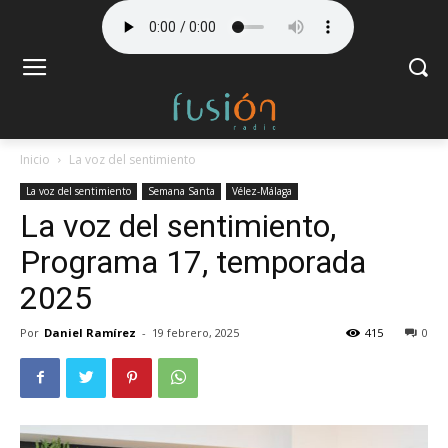
Inicio
La voz del sentimiento
La voz del sentimiento
Semana Santa
Vélez-Málaga
La voz del sentimiento,
Programa 17, temporada
2025
Por
Daniel Ramírez
-
19 febrero, 2025
415
0