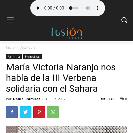
Inicio
Axarquía
Axarquía
Entrevistas
María Victoria Naranjo nos
habla de la III Verbena
solidaria con el Sahara
Por
Daniel Ramírez
-
31 julio, 2017
2737
0