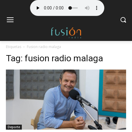
Etiquetas
Fusion radio malaga
Tag:
fusion radio malaga
Deporte