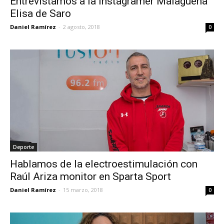
Entrevistamos a la instagramer Malagueña
Elisa de Saro
Daniel Ramírez
-
2 agosto, 2018
0
Deporte
Hablamos de la electroestimulación con
Raúl Ariza monitor en Sparta Sport
Daniel Ramírez
-
15 marzo, 2018
0