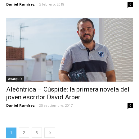
Daniel Ramírez
-
5 febrero, 2018
0
Axarquía
Aleóntrica – Cúspide: la primera novela del
joven escritor David Arper
Daniel Ramírez
-
25 septiembre, 2017
0
1
2
3