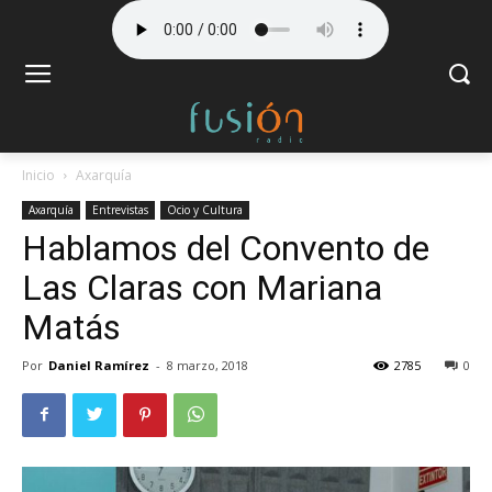
Inicio
Axarquía
Axarquía
Entrevistas
Ocio y Cultura
Hablamos del Convento de
Las Claras con Mariana
Matás
Por
Daniel Ramírez
-
8 marzo, 2018
2785
0