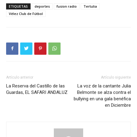
ETIQUETAS
deportes
fusion radio
Tertulia
Vélez Club de Fútbol
Artículo anterior
Artículo siguiente
La Reserva del Castillo de las
La voz de la cantante Julia
Guardas, EL SAFARI ANDALUZ
Belmonte se alza contra el
bullying en una gala benéfica
en Diciembre