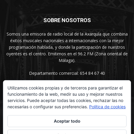
SOBRE NOSOTROS
Somos una emisora de radio local de la Axarquía que combina
éxitos musicales nacionales a internacionales con la mejor
programación hablada, y donde la participación de nuestros
oyentes es el centro. Emitimos en el 96.2 FM (Zona oriental de
Málaga).
Departamento comercial: 654 84 67 40
Utilizamos cookies propias y de terceros para garantizar el
funcionamiento de la web, medir su uso y mejorar nuestros
SÍGUENOS
servicios. Puede aceptar todas las cookies, rechazar las no
necesarias o configurar sus preferencias.
Política de cookies
Aceptar todo