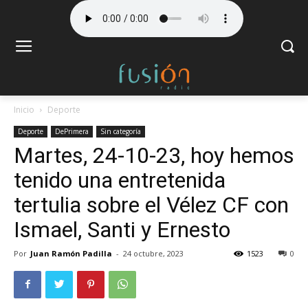
Inicio
Deporte
Deporte
DePrimera
Sin categoría
Martes, 24-10-23, hoy hemos
tenido una entretenida
tertulia sobre el Vélez CF con
Ismael, Santi y Ernesto
Por
Juan Ramón Padilla
-
24 octubre, 2023
1523
0