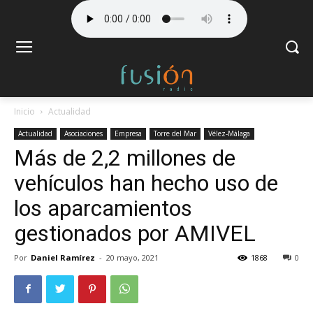
Inicio
Actualidad
Actualidad
Asociaciones
Empresa
Torre del Mar
Vélez-Málaga
Más de 2,2 millones de
vehículos han hecho uso de
los aparcamientos
gestionados por AMIVEL
Por
Daniel Ramírez
-
20 mayo, 2021
1868
0