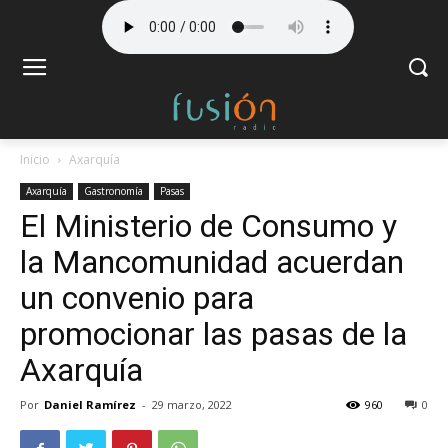
Inicio
Axarquía
Axarquía
Gastronomía
Pasas
El Ministerio de Consumo y
la Mancomunidad acuerdan
un convenio para
promocionar las pasas de la
Axarquía
Por
Daniel Ramírez
-
29 marzo, 2022
960
0