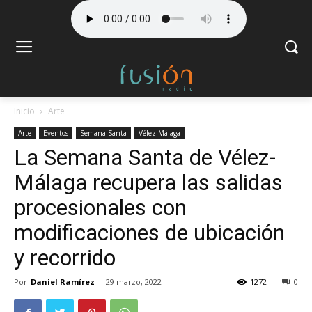
Inicio
Arte
Arte
Eventos
Semana Santa
Vélez-Málaga
La Semana Santa de Vélez-
Málaga recupera las salidas
procesionales con
modificaciones de ubicación
y recorrido
Por
Daniel Ramírez
-
29 marzo, 2022
1272
0