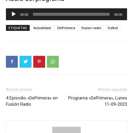
Reproductor
00:00
00:00
de
audio
ETIQUETAS
Actualidad
DePrimera
fusion radio
Futbol
Artículo anterior
Artículo siguiente
4 Episodio «DePrimera» en
Programa «DePrimera», Lunes
Fusión Radio
11-09-2023