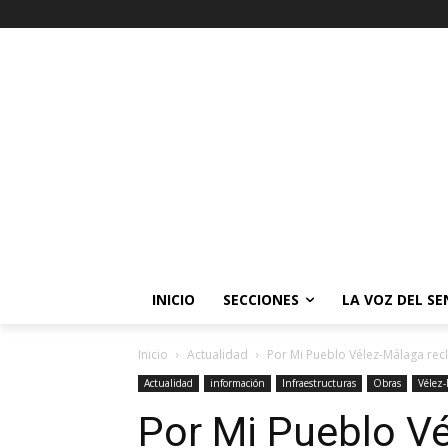
INICIO
SECCIONES
LA VOZ DEL S
Inicio
Actualidad
Por Mi Pueblo Vélez-Málaga recla
Actualidad
información
Infraestructuras
Obras
Vélez-
Por Mi Pueblo V