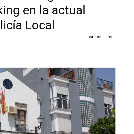
ing en la actual
licía Local
1185
0