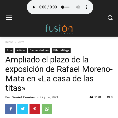
Inicio
Arte
Arte
Artistas
Emprendedores
Vélez-Málaga
Ampliado el plazo de la
exposición de Rafael Moreno-
Mata en «La casa de las
titas»
Por
Daniel Ramírez
-
27 julio, 2023
2148
0