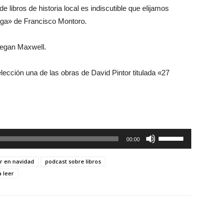
ibros de historia local es indiscutible que elijamos
aga» de Francisco Montoro.
Megan Maxwell.
 elección una de las obras de David Pintor titulada «27
Utiliza
00:00
las
teclas
ar en navidad
podcast sobre libros
de
 leer
flecha
arriba/abajo
para