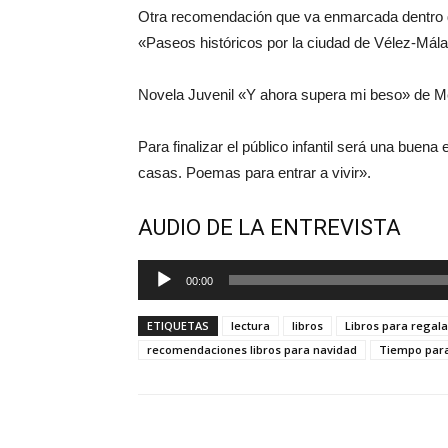
Otra recomendación que va enmarcada dentro de l
«Paseos históricos por la ciudad de Vélez-Mál
Novela Juvenil «Y ahora supera mi beso» de 
Para finalizar el público infantil será una buena
casas. Poemas para entrar a vivir».
AUDIO DE LA ENTREVISTA
Reproductor
00:00
de
audio
ETIQUETAS
lectura
libros
Libros para regal
recomendaciones libros para navidad
Tiempo para