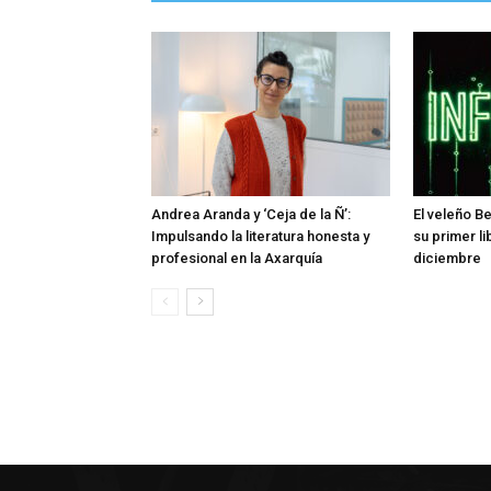
Andrea Aranda y ‘Ceja de la Ñ’:
El veleño B
Impulsando la literatura honesta y
su primer li
profesional en la Axarquía
diciembre