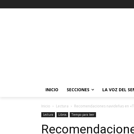
INICIO
SECCIONES
LA VOZ DEL S
Inicio
Lectura
Recomendaciones navideñas en «T
Lectura
Libros
Tiempo para leer
Recomendacione