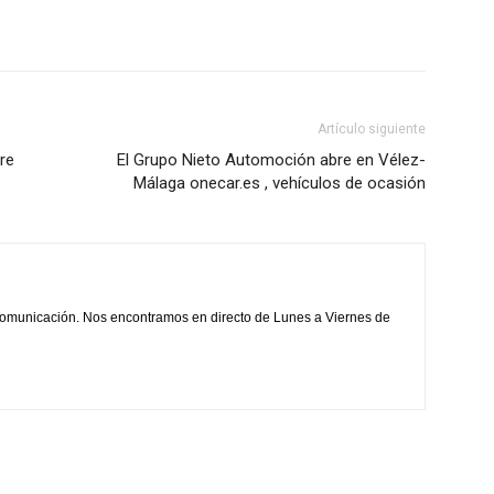
aumentar
o
disminuir
el
volumen.
Artículo siguiente
re
El Grupo Nieto Automoción abre en Vélez-
Málaga onecar.es , vehículos de ocasión
comunicación. Nos encontramos en directo de Lunes a Viernes de