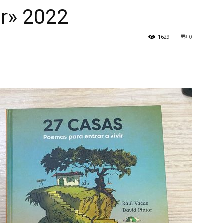
er» 2022
1629
0