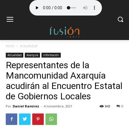
Inicio
Actualidad
Actualidad
Axarquía
información
Representantes de la
Mancomunidad Axarquía
acudirán al Encuentro Estatal
de Gobiernos Locales
Por
Daniel Ramírez
-
4 noviembre, 2021
843
0