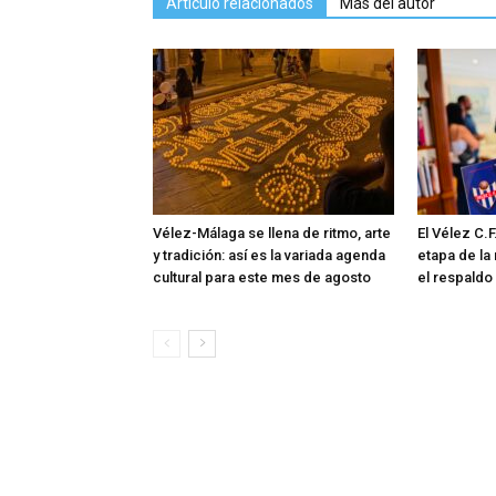
Artículo relacionados
Más del autor
Vélez-Málaga se llena de ritmo, arte
El Vélez C.F
y tradición: así es la variada agenda
etapa de la
cultural para este mes de agosto
el respaldo