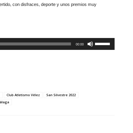
ertido, con disfraces, deporte y unos premios muy
Utiliza
00:00
las
teclas
de
flecha
arriba/abajo
para
Club Atletismo Vélez
San Silvestre 2022
aumentar
Málaga
o
disminuir
el
volumen.