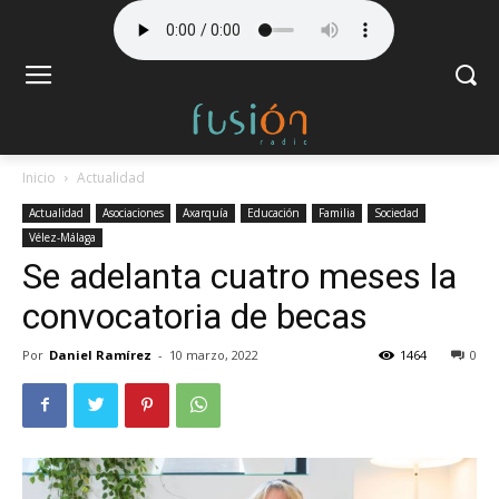
Inicio
Actualidad
Actualidad
Asociaciones
Axarquía
Educación
Familia
Sociedad
Vélez-Málaga
Se adelanta cuatro meses la
convocatoria de becas
Por
Daniel Ramírez
-
10 marzo, 2022
1464
0