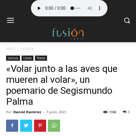
Inicio
Lectura
Lectura
Libros
Poesía
«Volar junto a las aves que
mueren al volar», un
poemario de Segismundo
Palma
Por
Daniel Ramírez
-
7 junio, 2023
1368
0