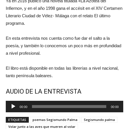
Ya en 2016 publicó una novela titulada «La Azotea del
Infierno», y en el año 1998 gana el accésit en el XIV Certamen
Literario Ciudad de Vélez- Málaga con el relato El último
programa.
En esta entrevista nos cuenta como fue dar el salto a la
poesía, y también lo conocemos un poco más en profundidad
a nivel profesional.
El libro está disponible en todas las librerías a nivel nacional,
tanto península baleares.
AUDIO DE LA ENTREVISTA
Reproductor
00:00
00:00
de
audio
ETIQUETAS
poemas Segismundo Palma
Segismundo palma
Volar junto a las aves que mueren al volar