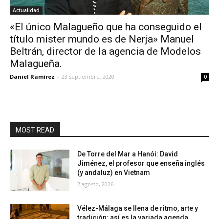
Actualidad
«El único Malagueño que ha conseguido el
título mister mundo es de Nerja» Manuel
Beltrán, director de la agencia de Modelos
Malagueña.
Daniel Ramírez
-
23 septiembre, 2020
0
MOST READ
De Torre del Mar a Hanói: David
Jiménez, el profesor que enseña inglés
(y andaluz) en Vietnam
7 agosto, 2026
Vélez-Málaga se llena de ritmo, arte y
tradición: así es la variada agenda