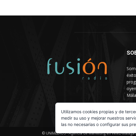
SO
Somo
éxit
prog
oyen
Mála
Depa
Utilizamos cookies propias y de terce
medir su uso y mejorar nuestros servi
las no necesarias o configurar sus pr
© UNIMEDIOS - Agencia de Marketing en Vélez-Málaga