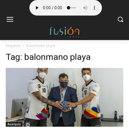
Etiquetas
Balonmano playa
Tag:
balonmano playa
Axarquía