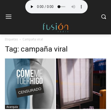
Etiquetas
Campaña viral
Tag:
campaña viral
Axarquía