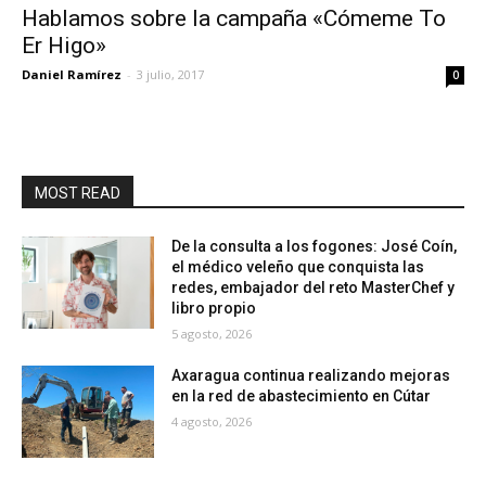
Hablamos sobre la campaña «Cómeme To
Er Higo»
Daniel Ramírez
-
3 julio, 2017
0
MOST READ
De la consulta a los fogones: José Coín,
el médico veleño que conquista las
redes, embajador del reto MasterChef y
libro propio
5 agosto, 2026
Axaragua continua realizando mejoras
en la red de abastecimiento en Cútar
4 agosto, 2026