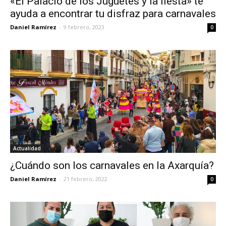
«El Palacio de los Juguetes y la fiesta» te
ayuda a encontrar tu disfraz para carnavales
Daniel Ramírez
-
9 febrero, 2023
0
Actualidad
¿Cuándo son los carnavales en la Axarquía?
Daniel Ramírez
-
21 febrero, 2022
0