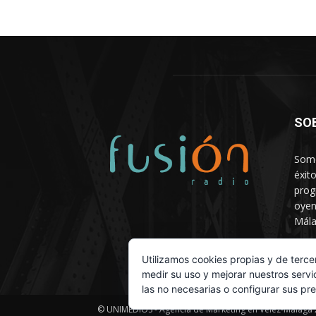
SO
Somo
éxit
prog
oyen
Mála
Depa
Utilizamos cookies propias y de terce
medir su uso y mejorar nuestros servi
las no necesarias o configurar sus pr
© UNIMEDIOS - Agencia de Marketing en Vélez-Málaga