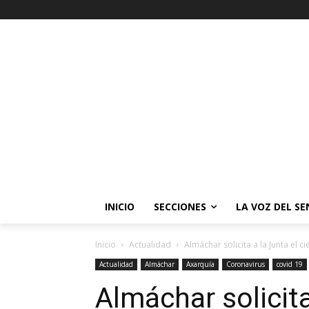
INICIO
SECCIONES
LA VOZ DEL S
Inicio
Actualidad
Almáchar solicita a la Junta el ci
Actualidad
Almáchar
Axarquía
Coronavirus
covid 19
Almáchar solicita