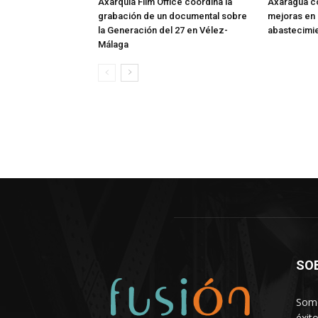
Axarquía Film Office coordina la
Axaragua co
grabación de un documental sobre
mejoras en 
la Generación del 27 en Vélez-
abastecimie
Málaga
SO
Somo
éxit