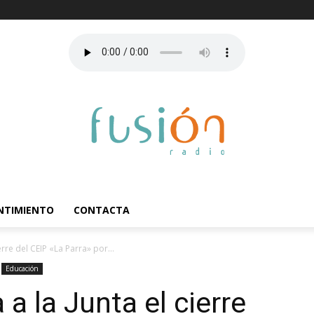
ENTIMIENTO
CONTACTA
erre del CEIP «La Parra» por...
Educación
 a la Junta el cierre