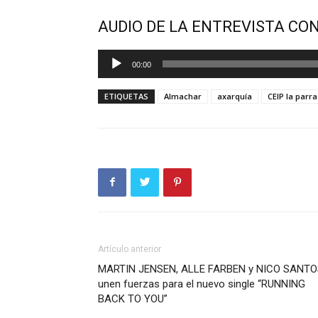
AUDIO DE LA ENTREVISTA CO
Reproductor
00:00
de
audio
ETIQUETAS
Almachar
axarquía
CEIP la parra
Artículo anterior
MARTIN JENSEN, ALLE FARBEN y NICO SANT
unen fuerzas para el nuevo single “RUNNING
BACK TO YOU”