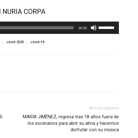
N NURIA CORPA
Utiliza
00:00
las
teclas
covid 2020
covid-19
de
flecha
arriba/abajo
para
aumentar
o
disminuir
el
Artículo siguiente
volumen.
OS
MARÍA JIMÉNEZ, regresa tras 18 años fuera de
los escenarios para abrir su alma y hacernos
disfrutar con su música