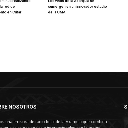
ntinua realizando
Los vinos de la Axarquía se
la red de
sumergen en un innovador estudio
nto en Cútar
de la UMA
BRE NOSOTROS
S
s una emisora de radio local de la Axarquía que combina
os musicales nacionales a internacionales con la mejor