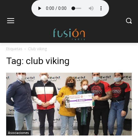
Etiquetas
Club viking
Tag:
club viking
Asociaciones