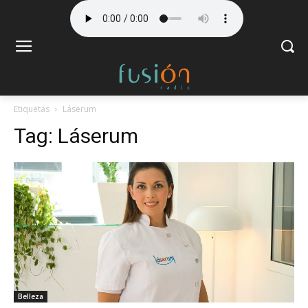
Etiquetas
Láserum
Tag:
Láserum
Belleza