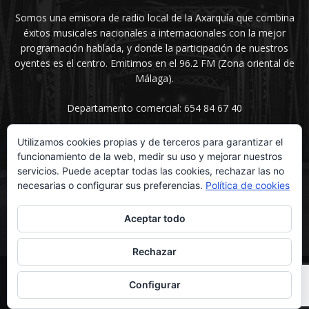
Somos una emisora de radio local de la Axarquía que combina
éxitos musicales nacionales a internacionales con la mejor
programación hablada, y donde la participación de nuestros
oyentes es el centro. Emitimos en el 96.2 FM (Zona oriental de
Málaga).
Departamento comercial: 654 84 67 40
Utilizamos cookies propias y de terceros para garantizar el
funcionamiento de la web, medir su uso y mejorar nuestros
SÍGUENOS
servicios. Puede aceptar todas las cookies, rechazar las no
necesarias o configurar sus preferencias.
Política de cookies
Aceptar todo
Rechazar
© UNIMEDIOS - Agencia de Marketing en Vélez-Málaga 2026
Configurar
Inicio
Secciones
La voz del sentimiento
Contacta