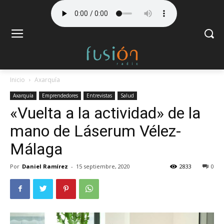
Inicio
Axarquía
Axarquía
Emprendedores
Entrevistas
Salud
«Vuelta a la actividad» de la
mano de Láserum Vélez-
Málaga
Por
Daniel Ramírez
-
15 septiembre, 2020
2833
0