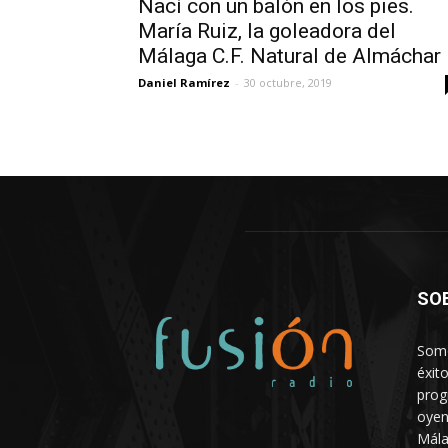
Nací con un balón en los pies.
María Ruiz, la goleadora del
Málaga C.F. Natural de Almáchar
Daniel Ramírez
-
30 octubre, 2019
SO
Somo
éxit
prog
oyen
Mála