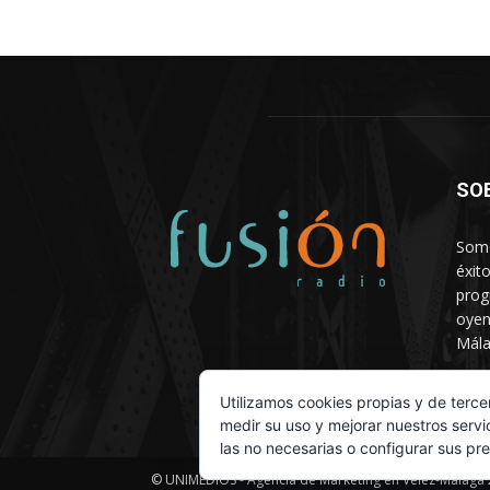
SO
Somo
éxit
prog
oyen
Mála
Depa
Utilizamos cookies propias y de terce
medir su uso y mejorar nuestros servi
las no necesarias o configurar sus pr
© UNIMEDIOS - Agencia de Marketing en Vélez-Málaga