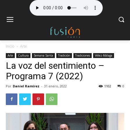
Inicio
Arte
Arte
Cultura
Semana Santa
Tradición
Tradiciones
Vélez-Málaga
La voz del sentimiento –
Programa 7 (2022)
Por
Daniel Ramírez
-
31 enero, 2022
1102
0