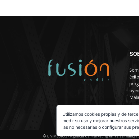
SO
Somo
éxit
prog
oyen
Mála
Depa
Utilizamos cookies propias y de terce
medir su uso y mejorar nuestros servi
las no necesarias o configurar sus pr
© UNIMEDIOS - Agencia de Marketing en Vélez-Málaga