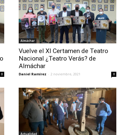
Almáchar
Vuelve el XI Certamen de Teatro
ro
Nacional ¿Teatro Verás? de
Almáchar
Daniel Ramírez
-
2 noviembre, 2021
0
0
Actualidad