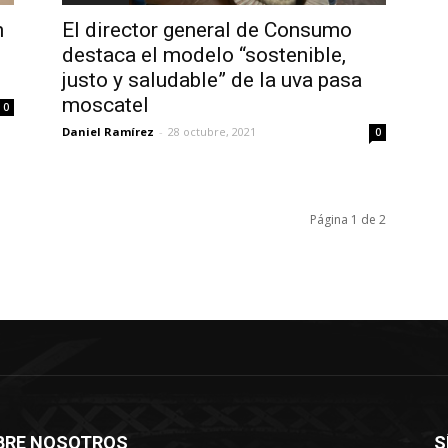
n
El director general de Consumo
destaca el modelo “sostenible,
justo y saludable” de la uva pasa
moscatel
0
Daniel Ramírez
-
28 octubre, 2021
0
Página 1 de 2
BRE NOSOTROS
S