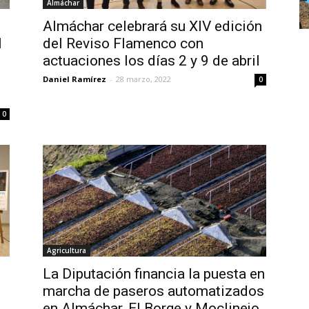
Almáchar
Almáchar celebrará su XIV edición
l
del Reviso Flamenco con
actuaciones los días 2 y 9 de abril
Daniel Ramírez
-
28 marzo, 2022
0
0
Agricultura
La Diputación financia la puesta en
marcha de paseros automatizados
en Almáchar, El Borge y Moclinejo