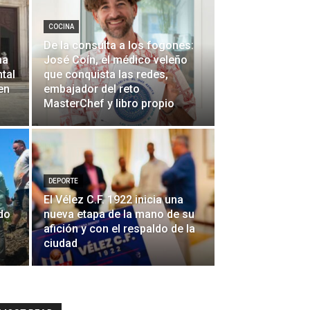
COCINA
De la consulta a los fogones:
na
José Coín, el médico veleño
tal
que conquista las redes,
en
embajador del reto
MasterChef y libro propio
DEPORTE
El Vélez C.F. 1922 inicia una
do
nueva etapa de la mano de su
afición y con el respaldo de la
ciudad