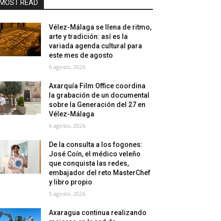
MOST READ
Vélez-Málaga se llena de ritmo,
arte y tradición: así es la
variada agenda cultural para
este mes de agosto
6 agosto, 2026
Axarquía Film Office coordina
la grabación de un documental
sobre la Generación del 27 en
Vélez-Málaga
6 agosto, 2026
De la consulta a los fogones:
José Coín, el médico veleño
que conquista las redes,
embajador del reto MasterChef
y libro propio
5 agosto, 2026
Axaragua continua realizando