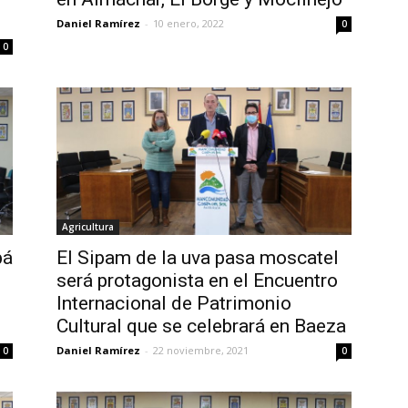
Daniel Ramírez
-
10 enero, 2022
0
0
Agricultura
bá
El Sipam de la uva pasa moscatel
será protagonista en el Encuentro
Internacional de Patrimonio
Cultural que se celebrará en Baeza
Daniel Ramírez
-
22 noviembre, 2021
0
0