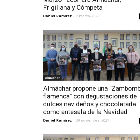
Frigiliana y Cómpeta
Daniel Ramírez
-
2 marzo, 2022
Almáchar
Almáchar propone una “Zambom
flamenca” con degustaciones de
dulces navideños y chocolatada
como antesala de la Navidad
Daniel Ramírez
-
30 noviembre, 2021