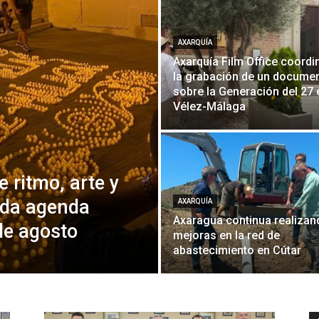
AXARQUÍA
Axarquía Film Office coordi
la grabación de un documen
sobre la Generación del 27 
Vélez-Málaga
 ritmo, arte y
iada agenda
AXARQUÍA
Axaragua continua realizan
de agosto
mejoras en la red de
abastecimiento en Cútar