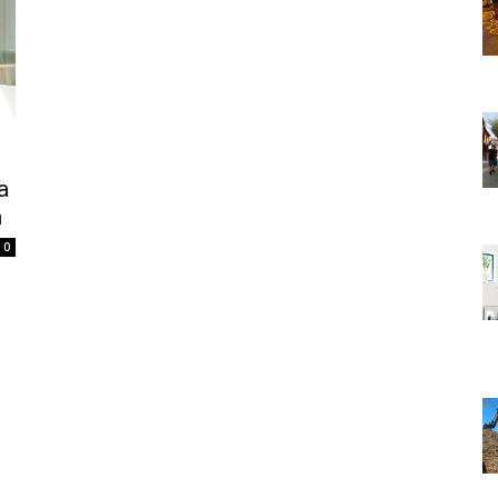
a
a
0