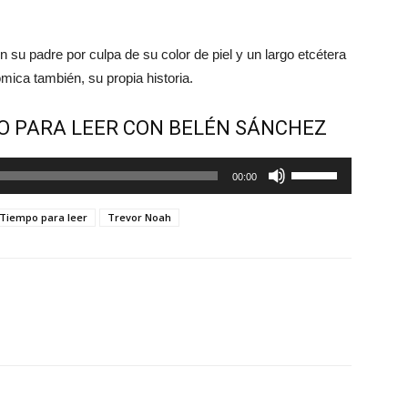
su padre por culpa de su color de piel y un largo etcétera
ica también, su propia historia.
O PARA LEER CON BELÉN SÁNCHEZ
Utiliza
00:00
las
teclas
Tiempo para leer
Trevor Noah
de
flecha
arriba/abajo
para
aumentar
o
disminuir
el