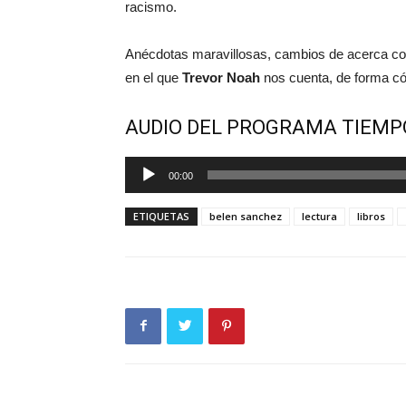
racismo.
Anécdotas maravillosas, cambios de acerca con 
en el que
Trevor Noah
nos cuenta, de forma cóm
AUDIO DEL PROGRAMA TIEMP
Reproductor
00:00
de
audio
ETIQUETAS
belen sanchez
lectura
libros