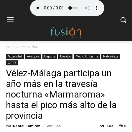
Inicio
Actualidad
Actualidad
Axarquía
Deporte
Eventos
Medio Ambiente
Naturaleza
OCIO
Vélez-Málaga participa un
año más en la travesía
nocturna «Marmaroma»
hasta el pico más alto de la
provincia
Por
Daniel Ramírez
-
1 abril, 2022
1080
0