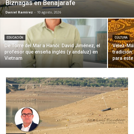
Biznagas en Benajarafe
Daniel Ramírez
-
10 agosto, 2026
EDUCACIÓN
CULTURA
De Torre del Mar a Hanói: David Jiménez, el
Vélez-Mál
profesor que enseña inglés (y andaluz) en
tradición:
Vietnam
para est