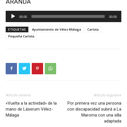
ARANDA
Reproductor
00:00
00:00
de
audio
ETIQUETAS
Ayuntamiento de Vélez-Málaga
Carlota
Pequeña Carlota
Artículo anterior
Artículo siguiente
«Vuelta a la actividad» de la
Por primera vez una persona
mano de Láserum Vélez-
con discapacidad subirá a La
Málaga
Maroma con una silla
adaptada