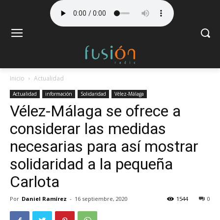
Inicio
Actualidad
Actualidad
información
Solidaridad
Vélez-Málaga
Vélez-Málaga se ofrece a
considerar las medidas
necesarias para así mostrar
solidaridad a la pequeña
Carlota
Por
Daniel Ramírez
-
16 septiembre, 2020
1544
0