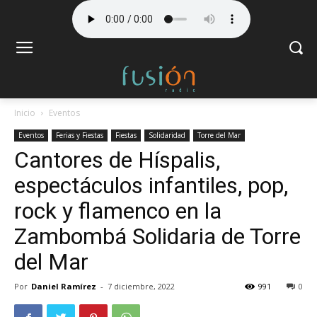
Inicio
Eventos
Eventos
Ferias y Fiestas
Fiestas
Solidaridad
Torre del Mar
Cantores de Híspalis,
espectáculos infantiles, pop,
rock y flamenco en la
Zambombá Solidaria de Torre
del Mar
Por
Daniel Ramírez
-
7 diciembre, 2022
991
0