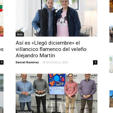
Arte
Así es «Llegó diciembre» el
os
villancico flamenco del veleño
Alejandro Martín
Daniel Ramírez
-
18 diciembre, 2024
0
0
Solidaridad