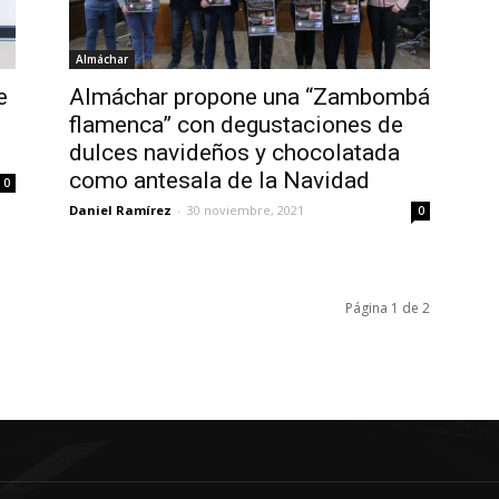
Almáchar
e
Almáchar propone una “Zambombá
flamenca” con degustaciones de
dulces navideños y chocolatada
como antesala de la Navidad
0
Daniel Ramírez
-
30 noviembre, 2021
0
Página 1 de 2