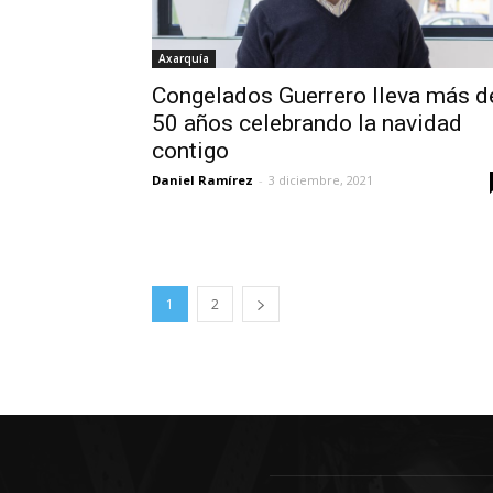
Axarquía
Congelados Guerrero lleva más d
50 años celebrando la navidad
contigo
Daniel Ramírez
-
3 diciembre, 2021
1
2