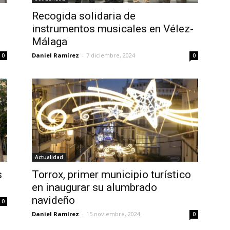
Recogida solidaria de
instrumentos musicales en Vélez-
Málaga
Daniel Ramírez
-
7 diciembre, 2024
0
0
Actualidad
s
Torrox, primer municipio turístico
en inaugurar su alumbrado
navideño
0
Daniel Ramírez
-
15 noviembre, 2024
0