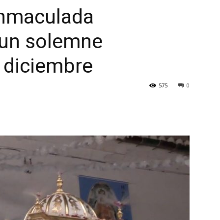
 Inmaculada
 un solemne
 diciembre
575
0