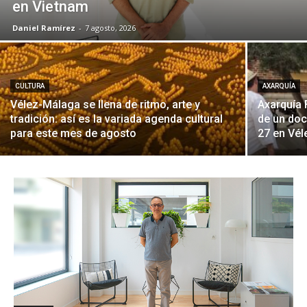
en Vietnam
Daniel Ramírez
-
7 agosto, 2026
CULTURA
AXARQUÍA
Vélez-Málaga se llena de ritmo, arte y
Axarquía 
tradición: así es la variada agenda cultural
de un doc
para este mes de agosto
27 en Vé