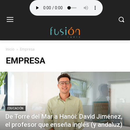
Inicio
Empresa
EMPRESA
EDUCACIÓN
De Torre del Mar a Hanói: David Jiménez,
el profesor que enseña inglés (y andaluz)