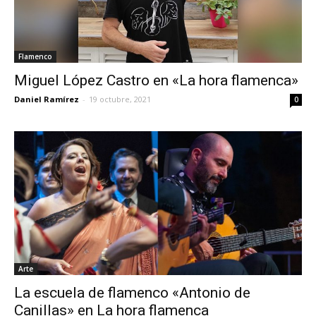
Flamenco
Miguel López Castro en «La hora flamenca»
Daniel Ramírez
-
19 octubre, 2021
0
Arte
La escuela de flamenco «Antonio de
Canillas» en La hora flamenca