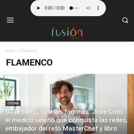
Inicio
Flamenco
FLAMENCO
COCINA
De la consulta a los fogones: José Coín,
el médico veleño que conquista las redes,
embajador del reto MasterChef y libro