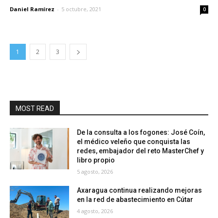
Daniel Ramírez
-
5 octubre, 2021
0
1
2
3
MOST READ
De la consulta a los fogones: José Coín,
el médico veleño que conquista las
redes, embajador del reto MasterChef y
libro propio
5 agosto, 2026
Axaragua continua realizando mejoras
en la red de abastecimiento en Cútar
4 agosto, 2026