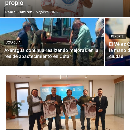
propio
Daniel Ramírez
-
5 agosto, 2026
DEPORTE
AXARQUÍA
El Vélez 
Axaragua continua realizando mejoras en la
la mano d
red de abastecimiento en Cútar
ciudad