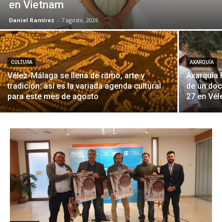
en Vietnam
Daniel Ramírez
-
7 agosto, 2026
CULTURA
AXARQUÍA
Vélez-Málaga se llena de ritmo, arte y
Axarquía 
tradición: así es la variada agenda cultural
de un doc
para este mes de agosto
27 en Vé