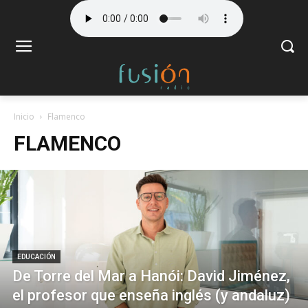
Inicio
Flamenco
FLAMENCO
EDUCACIÓN
De Torre del Mar a Hanói: David Jiménez,
el profesor que enseña inglés (y andaluz)