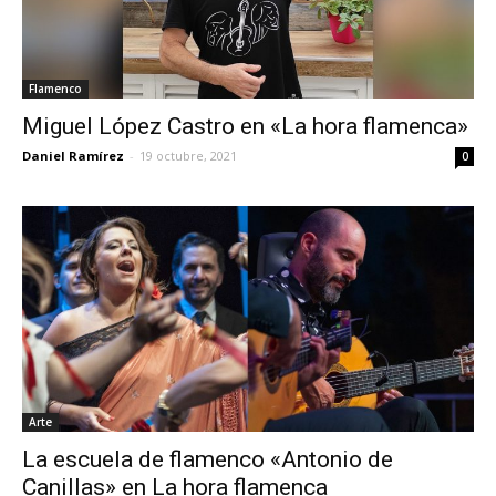
Flamenco
Miguel López Castro en «La hora flamenca»
Daniel Ramírez
-
19 octubre, 2021
0
Arte
La escuela de flamenco «Antonio de
Canillas» en La hora flamenca