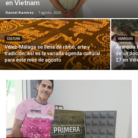
en Vietnam
Daniel Ramírez
-
7 agosto, 2026
CULTURA
AXARQUÍA
Vélez-Málaga se llena de ritmo, arte y
Axarquía 
tradición: así es la variada agenda cultural
de un doc
para este mes de agosto
27 en Vé