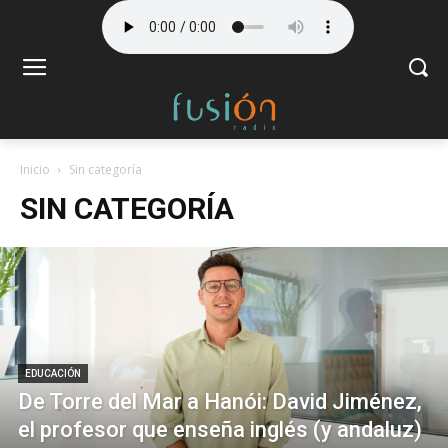
Inicio
Sin categoría
SIN CATEGORÍA
EDUCACIÓN
De Torre del Mar a Hanói: David Jiménez,
el profesor que enseña inglés (y andaluz)