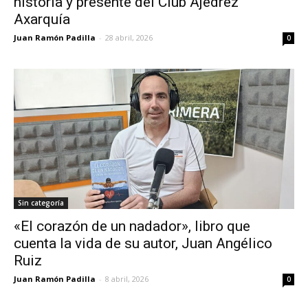
historia y presente del Club Ajedrez
Axarquía
Juan Ramón Padilla
-
28 abril, 2026
0
Sin categoría
«El corazón de un nadador», libro que
cuenta la vida de su autor, Juan Angélico
Ruiz
Juan Ramón Padilla
-
8 abril, 2026
0