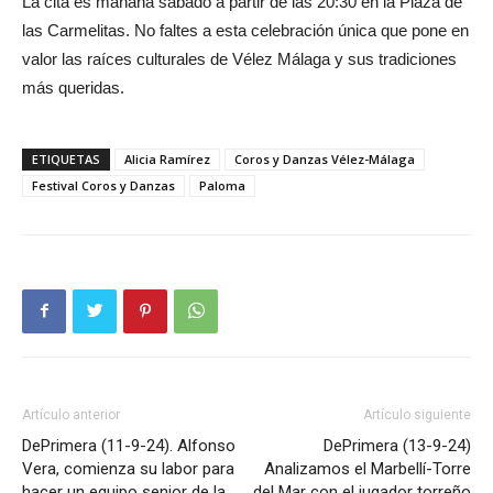
La cita es mañana sábado a partir de las 20:30 en la Plaza de
las Carmelitas. No faltes a esta celebración única que pone en
valor las raíces culturales de Vélez Málaga y sus tradiciones
más queridas.
ETIQUETAS
Alicia Ramírez
Coros y Danzas Vélez-Málaga
Festival Coros y Danzas
Paloma
Artículo anterior
Artículo siguiente
DePrimera (11-9-24). Alfonso
DePrimera (13-9-24)
Vera, comienza su labor para
Analizamos el Marbellí-Torre
hacer un equipo senior de la
del Mar con el jugador torreño