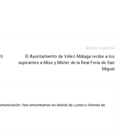
disminuir
el
volumen.
Artículo siguiente
II
El Ayuntamiento de Vélez-Málaga recibe a los
aspirantes a Miss y Míster de la Real Feria de San
Miguel
comunicación. Nos encontramos en directo de Lunes a Viernes de