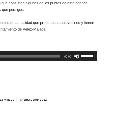
n qué consisten algunos de los puntos de esta agenda,
s que persigue.
ales de actualidad que preocupan a los vecinos y tienen
yuntamiento de Vélez-Málaga.
Utiliza
00:00
las
teclas
de
flecha
arriba/abajo
para
ez-Málaga
Chema Dominguez
aumentar
o