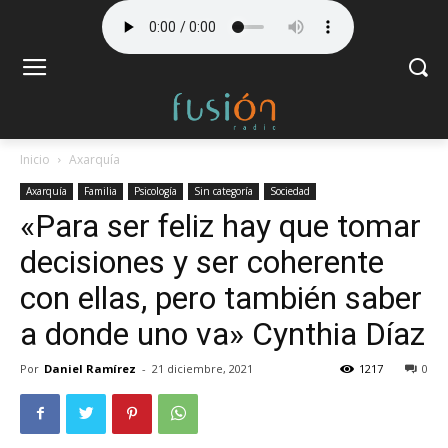
Inicio
Axarquía
Axarquía
Familia
Psicología
Sin categoría
Sociedad
«Para ser feliz hay que tomar
decisiones y ser coherente
con ellas, pero también saber
a donde uno va» Cynthia Díaz
Por
Daniel Ramírez
-
21 diciembre, 2021
1217
0