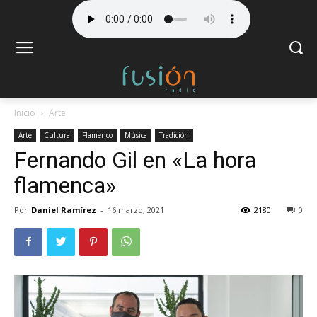
Inicio
Arte
Arte
Cultura
Flamenco
Música
Tradición
Fernando Gil en «La hora
flamenca»
Por
Daniel Ramírez
-
16 marzo, 2021
2180
0