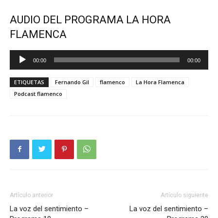
AUDIO DEL PROGRAMA LA HORA
FLAMENCA
Reproductor
00:00
00:00
de
audio
ETIQUETAS
Fernando Gil
flamenco
La Hora Flamenca
Podcast flamenco
Artículo anterior
Artículo siguiente
La voz del sentimiento –
La voz del sentimiento –