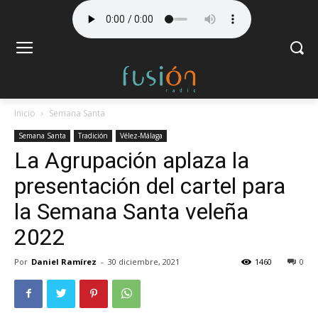
Inicio
Semana Santa
Semana Santa
Tradición
Vélez-Málaga
La Agrupación aplaza la
presentación del cartel para
la Semana Santa veleña
2022
Por
Daniel Ramírez
-
30 diciembre, 2021
1460
0