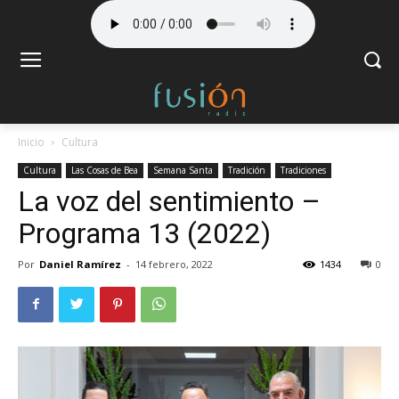
Inicio
Cultura
Cultura
Las Cosas de Bea
Semana Santa
Tradición
Tradiciones
La voz del sentimiento –
Programa 13 (2022)
Por
Daniel Ramírez
-
14 febrero, 2022
1434
0