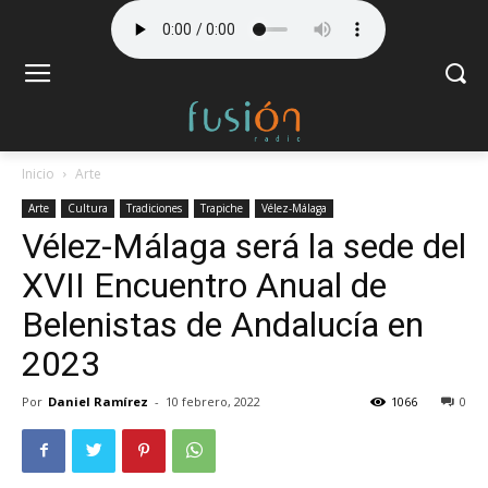
Inicio
Arte
Arte
Cultura
Tradiciones
Trapiche
Vélez-Málaga
Vélez-Málaga será la sede del
XVII Encuentro Anual de
Belenistas de Andalucía en
2023
Por
Daniel Ramírez
-
10 febrero, 2022
1066
0